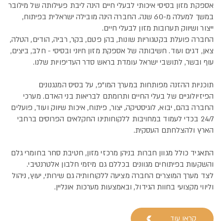
אספקת מזון בסיסי איכותי לבעלי חיים הינה ליבת פעילותה של מילובר
במשך למעלה מ-60 שנה. החברה הינה מובילה ישראלית בפיתוח,
ייצור ושיווק תערובות מזון לבעלי חיים.
החברה פועלת בקטגוריות שונות, בהן פטם, בקר, רביה, הודים, הטלה,
צאן, דגים ועוד. חשיבותה של אספקת מזון חיוני ובסיסי - חלב, ביצים,
עוף ובשר, לתושבי ישראל עומדת בראש סדר העדיפויות שלנו.
תוכניות ההזנה מפותחות במערך המו"פ, על בסיס המנגנונים
הפיזיולוגיים של בעלי החיים ותרומתם לבריאות בני האדם. מערכי
החברה בהם, יבוא, לוגיסטיקה, יצור, פיתוח, איכות שיווק ועוד, פועלים
24/7 בכדי לעמוד במחויבות ללקוחותינו החקלאים הפרוסים ברחבי
הארץ ולהצלחתם העסקית.
התאגיד כולל מגוון חברות בניהן מרכזי מזון, חטיבת סחר בחומרי גלם
והשקעות בפיתוחים מגוונים בכללם גם מיזמי חלבון אלטרנטיבי.
לצד מערך המוצרים החברה מציעה ללקוחותיה גם שירותי, יעוץ, ניהול
וליווי מקצועי בחוות הגידול, ובאמצעות מערכות אונליין.
קראו עוד