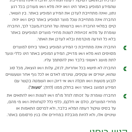
לצרכיה ובהתאם לשיקול דעתה המוחלט. החברה אינה מתחייבת
שהמידע המופיע באתר הינו ו/או יהיה מלא ו/או מעודכן בכל רגע
נתון, ואינה מתחייבת לעדכן את המידע המופיע באתר. בין השאר,
החברה אינה מתחייבת שכל מוצר המופיע באתר קיים ו/או יהיה
קיים במלאי החברה ו/או ברשותה של החברה.מעבר לכך, החברה
שומרת על מלוא זכויותיה לשנות מחירי מוצרים המופיעים באתר
בלא כל הודעה מוקדמת ובלא לעדכן את האתר.
החברה אינה מתחייבת כי המידע המופיע באתר ביחס למוצרים
מסוימים הוא מלא ו/או מדוייק. המידע המופיע באתר הינו כללי ונועד
לתת מושג ראשוני בלבד ואין להסתמך עליו.
החברה לא תישא בכל אחריות, לנזק, עלות ו/או הוצאה, מכל סוג
שהוא, ישירים או עקיפים, שיגרמו לאדם או לכל גוף אחר ושעשויים
לנבוע מטעות ו/או תקלה ו/או אי דיוק ו/או השמטה בקשר עם
המידע המוצג באתר ו/או בחלק ממנו (להלן: "
טעות
").
החברה שומרת על זכותה לנהל מו"מ ו/או לשנות ו/או להתאים את
מחירי המוצרים, כולם או חלקם, כלפי כלל לקוחותיה ו/או מי מהם,
על בסיס שיקול דעתה המלא בלבד, ולא לפרסם התאמות או
שינויים אלו, ולא להיות מוגבלת במחירים אלו בגין פרסומם באתר.