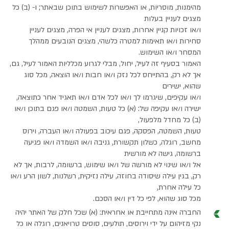
מהימנות, מוסריות, או האפשרות לשימוש בתוכן שבאתר; ו- (ב) כל
מצגים לעניין בעלות
ו/או זכויות קניין אחרות, מצגים לעניין אי הפרה, מצגים לעניין
סחירות ו/או תאימות למטרה כלשהי, מצגים הנובעים ממהלך
המסחר ו/או השימוש.
האמור בסעיף זה לעיל, יחול, מבלי לגרוע מכלליות האמור לעיל, גם,
אך לא רק, בהתייחס לכל נזק ו/או חבות ו/או הוצאה, מכל סוג
שהוא, ישירים
ו/או עקיפים, שיגרמו לך ו/או לכל אדם ו/או תאגיד אחר כתוצאה,
ישירה ו/או עקיפה של: (א) כל טעות, השמטה ו/או פגם בתוכן ו/או
(ב) כל מחדל מלפעול,
טעות, השמטה, הפסקה, פגם עיכוב בפעולה ו/או העברה, וירוס
מחשב, רוגלה, כשלון תקשורת, גניבה ו/או השמדה ו/או פגיעה
ברשומה, גישה לא מורשית
אל ו/או שינוי לא מורשה של ו/או שימוש, ברשומה, לרבות, אך לא
רק, בגין עילה שיסודה בחוזה, עילה נזיקית, רשלנות, לשון הרע ו/או
כל עילה אחרת,
מכל סוג שהוא, לפי כל דין ו/או הסכם.
החברה אינה מתחייבת או אחראית: (א) שכל חלק של האתר יהיה
נקי מזיהום על ידי וירוסים, תולעים, סוסים טרויאנים, רוגלה או כל