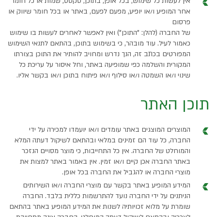
אין לעשות כל שימוש, בכל אופן, בתוכן, טקסט, שמות או כל חומר
אחר המופיע ו/או יופיע, מפעם לפעם, באתר או בכל חומר שיווק או
פרסום
של החברה (להלן: "התוכן") ואין לאפשר לאחרים לעשות בו שימוש
כאמור לעיל. עוד מובהר, כי בשימוש בתוכן, בהתאם לתנאי השימוש
המפורטים בכתב זה, הנך נדרש ומחויב להותיר את התוכן בצורתו
המקורית והשלמה כפי שמופיעה באתר, וחל איסור על עריכת כל
שינוי ו/או השמטה ו/או סילוף ו/או פיתוח בתוכן ו/או בקשר אליו.
תוכן האתר
המוצרים המוצגים באתר עומדים ו/או יועמדו למכירה על ידי
החברה, כל עוד הם זמינים במלאי ובהתאם לשיקול דעתה המלא
והמוחלט של החברה. אין כל התחייבות, כי מוצר מסויים הנזכר
באתר החברה אכן קיים ו/או זמין. אין באמור באתר למצות את
מוצרי החברה או להגביל את החברה בכל אופן.
המידע המופיע באתר בקשר עם מוצרי החברה ו/או השירותים
הניתנים על ידי החברה נועד להתרשמות כללית בלבד. החברה
שומרת על מלוא זכויותיה לשנות את המידע המופיע באתר בהתאם