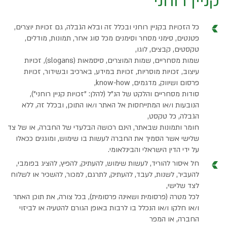
קניין רוחני
כל הזכויות בקניין רוחני ובכלל זה ובלא הגבלה, גם זכויות יוצרים,
פטנטים, סימני מסחר וסימנים מכל סוג אחר, תמונות, מודלים,
טקסטים, קבצים, לוגו,
שמות מסחריים, שמות המוצרים, סיסמאות (slogans), זכויות
עיצוב, זכויות מוסריות, זכויות במידע, בארכיב ובשידור, זכויות
פרסום ושיווק, מדגמים, know-how,
סודות מסחריים והלקט של הנ"ל (להלן: "זכויות קניין רוחני"),
הנובעות ו/או המתייחסות אל האתר ו/או התוכן, ובכלל זה, ללא
הגבלה, כל טקסט,
חומר ותמונות שבאתר, הינם רכושה הבלעדי של החברה, או של צד
שלישי אשר הסמיך את החברה לעשות בו שימוש, ומוגנים ככאלו
על ידי הדין הישראלי והבינלאומי.
חל איסור להוריד, לעשות שימוש, להעתיק, להפיץ, להציג בפומבי,
להעביר, לשנות, לעבד, להעתיק, לתרגם, למכור, להשכיר או לשלוח
לצד שלישי,
לכל מטרה (פרסומית ושאינה פרסומית), בכל צורה, את תוכן האתר
ו/או חלקו ו/או הנכלל בו לרבות באופן הגורם להטעיה או לביזוי
החברה, או המפר