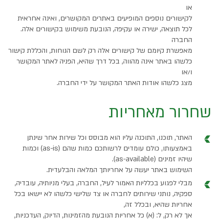
או
לקישורים נוספים המופיעים באתרים המקושרים, ואינה אחראית
לכל תוצאה, ישירה או עקיפה, הנובעת משימוש בקישורים אלה.
החברה
מאפשרת קיומם של קישורים אלה רק לשם הנוחות, והכללת קישור
כלשהו באתר אינה מהווה, בכל דרך שהיא, הפניה לאתר המקושר
ו/או
מצג כלשהו אודות האתר המקושר על ידי החברה.
שחרור מאחריות
האתר, תוכנו, התוכנה עליו הוא מבוסס וכל שירות אחר שינתן
באמצעותו, כולם עומדים לרשותכם כמות שהם (as-is) וכמות
שיהיו זמינים (as-available).
השימוש באתר יעשה על אחריותך המלאה והבלעדית.
מבלי לפגוע בכלליות האמור לעיל, החברה, בעלי מניותיה, עובדיה,
ספקיה, נותני שירותים לחברה או צד שלישי כלשהו לא יישאו בכל
אחריות שהיא, ובכלל זה,
אך לא רק, ל: (א) כל אחריות הנובעת מהזמינות, הדיוק, העדכניות,