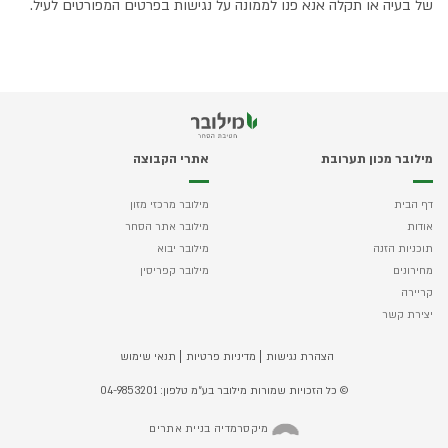
של בעיה או תקלה אנא פנו לממונה על נגישות בפרטים המפורטים לעיל.
מילובר מכון תערובת
אתרי הקבוצה
דף הבית
מילובר מרכזי מזון
אודות
מילובר אתר הסחר
תוכניות הזנה
מילובר יבוא
מחירונים
מילובר קפריסין
קריירה
יצירת קשר
הצהרת נגישות
מדיניות פרטיות
תנאי שימוש
© כל הזכויות שמורות מילובר בע״מ טלפון: 04-9853201
מיקסרמדיה בניית אתרים