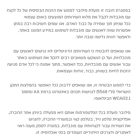
במסגרת חובה זו פועלת מילובר לממש את הזכות הבסיסית של כל לקוח
עם מוגבלות לקבל את מלוא השירותים המוצעים באופן עצמאי
ככל שניתן תוך שמירה על כבוד האדם. אנו שמים חשיבות רבה במתן
אפשרות שווה לאנשים עם מוגבלות לשימוש במידע המוצג באתר,
ולאפשר חווית גלישה טובה יותר.
אנו שואפים להבטיח כי השירותים הדיגיטליים יהיו נגישים לאנשים עם
מוגבלויות, ועל כן הושקעו משאבים רבים להקל את השימוש באתר
עבור אנשים עם מוגבלויות, ככל האפשר, מתוך אמונה כי לכל אדם מגיעה
הזכות לחיות בשוויון, כבוד, נוחות ועצמאות.
כדי לממש הבטחה זו, אנו שואפים לדבוק ככל האפשר בהמלצות התקן
הישראלי (ת"י 5568) לנגישות תכנים באינטרנט ברמת AA ומסמך
WCAG2.1 הבינלאומי.
מילובר פועלת בכל הפלטפורמות אותם היא מפעילה ביניהן אתר החברה,
אפליקציית טלפון נייד, בטלפון קווי ובמשרדי החברה, להנגיש
את השירות עבור לקוחותיה עם מוגבלות, במטרה לספק מענה ראוי
לאתגרים ולצרכים הייחודיים העומדים בפני אוכלוסייה זו.