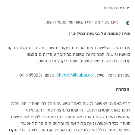
פטורים מהנגשה:
קיים פטור מסידורי הנגשה של מפעל הייצור.
פניה לממונה על נגישות במילובר:
אם במהלך הגלישה באתר או בעת ביקור במשרדי מילובר נתקלתם בקושי
בנושא נגישות, הממונה על נגישות במילובר עומד/ת ם במגוון
ערוצים לפנייה בנושאי נגישות, נשמח לקבל מכם משוב.
שם: חן כרמלי, מייל:
Chen@Miloubar.co.il
, טלפון: 04-9853231
הבהרה
חרף מאמצנו לאפשר גלישה באתר נגיש עבור כל דפי האתר, יתכן ויתגלו
דפים באתר שטרם הונגשו, או שטרם נמצא הפתרון הטכנולוגי
המתאים ו/או תקלות באתר. אנו ממשיכים במאמצים לשפר את נגישות
האתר, ככל האפשר, וזאת מתוך אמונה ומחויבות מוסרית לאפשר
שימוש באתר לכלל האוכלוסייה לרבות אנשים עם מוגבלויות. בכל מקרה